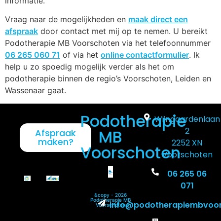
informatie.
Vraag naar de mogelijkheden en
maak direct een
afspraak
door contact met mij op te nemen. U bereikt
Podotherapie MB Voorschoten via het telefoonnummer
06 265 060 71
of via het
online contactformulier
. Ik
help u zo spoedig mogelijk verder als het om
podotherapie binnen de regio’s Voorschoten, Leiden en
Wassenaar gaat.
Podotherapie
Wijngaardenlaan
2
MB
Afspraak
maken?
2252 XN
Voorschoten
Voorschoten
06 265 06
071
&copy - 2026
Podotherapie MB
info@podotherapiembvoor
Voorschoten