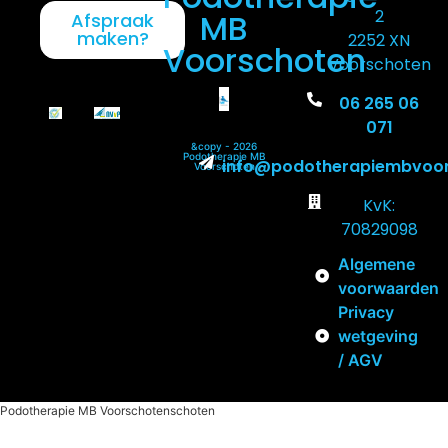
2
MB
Afspraak
maken?
2252 XN
Voorschoten
Voorschoten
06 265 06
071
&copy - 2026
Podotherapie MB
info@podotherapiembvoor
Voorschoten
KvK:
70829098
Algemene
voorwaarden
Privacy
wetgeving
/ AGV
Podotherapie MB Voorschotenschoten