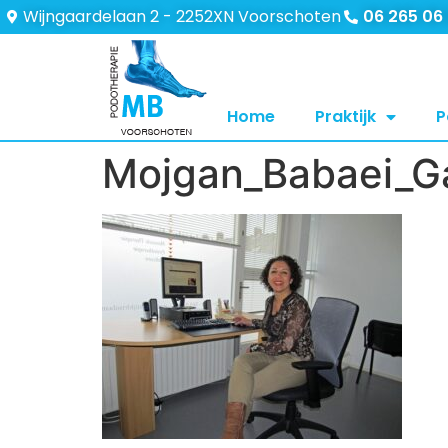
Wijngaardelaan 2 - 2252XN Voorschoten
06 265 06
Home
Praktijk
P
Mojgan_Babaei_G