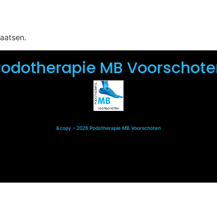
aatsen.
Podotherapie MB Voorschote
&copy - 2026 Podotherapie MB Voorschoten