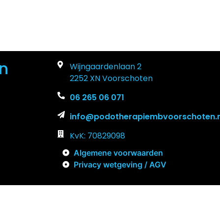
n
Wijngaardenlaan 2
2252 XN Voorschoten
06 265 06 071
info@podotherapiembvoorschoten.n
KvK: 70829098
Algemene voorwaarden
Privacy wetgeving / AGV