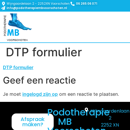
Wijngaardelaan 2 - 2252XN Voorschoten
06 265 06 071
info@podotherapiembvoorschoten.nl
DTP formulier
DTP formulier
Geef een reactie
Je moet
ingelogd zijn op
om een reactie te plaatsen.
Podotherapie
Wijngaardenlaan
2
MB
Afspraak
maken?
2252 XN