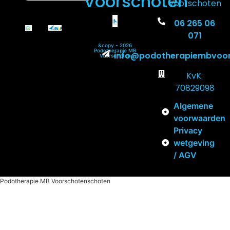
Voorschoten
Voorschoten
06 265 06
071
&copy - 2026
Podotherapie MB
info@podotherapiembvoor
Voorschoten
KvK:
70829098
Algemene
voorwaarden
Privacy
wetgeving
/ AGV
Podotherapie MB Voorschotenschoten