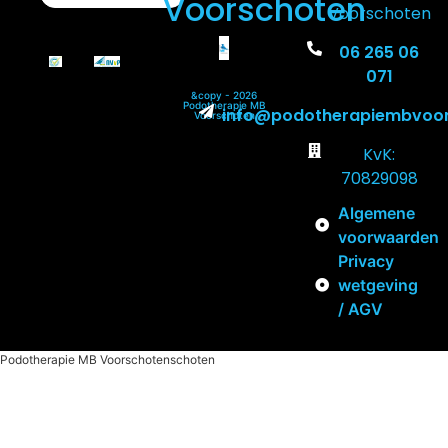
Voorschoten
Voorschoten
06 265 06
071
&copy - 2026
Podotherapie MB
info@podotherapiembvoor
Voorschoten
KvK:
70829098
Algemene
voorwaarden
Privacy
wetgeving
/ AGV
Podotherapie MB Voorschotenschoten