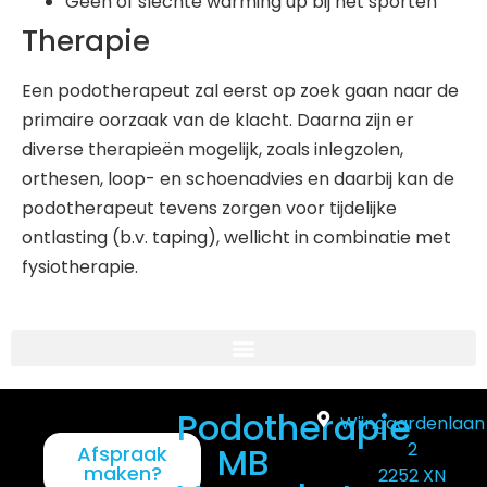
Geen of slechte warming up bij het sporten
Therapie
Een podotherapeut zal eerst op zoek gaan naar de
primaire oorzaak van de klacht. Daarna zijn er
diverse therapieën mogelijk, zoals inlegzolen,
orthesen, loop- en schoenadvies en daarbij kan de
podotherapeut tevens zorgen voor tijdelijke
ontlasting (b.v. taping), wellicht in combinatie met
fysiotherapie.
Podotherapie
Wijngaardenlaan
2
MB
Afspraak
maken?
2252 XN